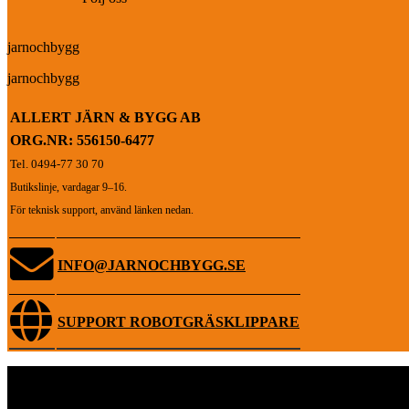
jarnochbygg
jarnochbygg
ALLERT JÄRN & BYGG AB
ORG.NR: 556150-6477
Tel. 0494-77 30 70
Butikslinje, vardagar 9–16.
För teknisk support, använd länken nedan.
INFO@JARNOCHBYGG.SE
SUPPORT ROBOTGRÄSKLIPPARE
SMIDIG LEVERANS,