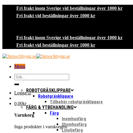
Skip
Fri frakt inom Sverige vid beställningar över 1000 kr
to
Fri frakt vid beställningar över 1000 kr
content
Fri frakt inom Sverige vid beställningar över 1000 kr
Fri frakt vid beställningar över 1000 kr
Menu
Sök
efter:
ROBOTGRÄSKLIPPARE
Logga in
Robotgräsklippare
Tillbehör robotgräsklippare
0,00
kr
FÄRG & YTBEHANDLING
Färg
Varukorg
Inomhusfärg
Utomhusfärg
Inga produkter i varukorgen.
Linoljefärg