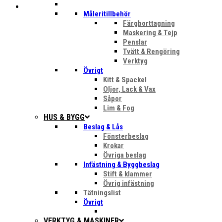
Måleritillbehör
Färgborttagning
Maskering & Tejp
Penslar
Tvätt & Rengöring
Verktyg
Övrigt
Kitt & Spackel
Oljor, Lack & Vax
Såpor
Lim & Fog
HUS & BYGG
Beslag & Lås
Fönsterbeslag
Krokar
Övriga beslag
Infästning & Byggbeslag
Stift & klammer
Övrig infästning
Tätningslist
Övrigt
VERKTYG & MASKINER