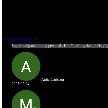
HEM TILL DIG ELLER BUTIK
Skickas inom 1-4 arbetsdagar för lagervaror
ANMÄL RETURER OCH
REKLAMATIONER
Läs mer om hur det fungerar
Supertrevlig och duktig personal . Har fått så mycket proffsig hj
Anita Carlsson
2025-07-04