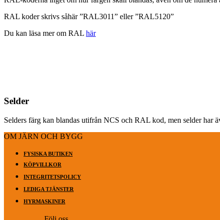
RAL koder skrivs såhär ”RAL3011” eller ”RAL5120”
Du kan läsa mer om RAL
här
Selder
Selders färg kan blandas utifrån NCS och RAL kod, men selder har äv
OM JÄRN OCH BYGG
FYSISKA BUTIKEN
KÖPVILLKOR
INTEGRITETSPOLICY
LEDIGA TJÄNSTER
HYRMASKINER
Följ oss