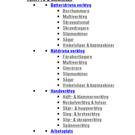
Batteridrivna verktyg
Borrhammare
Multiverktyg
Skruvautomat
Skruvdragare
Slipmaskiner
Sågar
Vinkelslipar & kapmaskiner
Nätdrivna verktyg
Färgborttagare
Multiverktyg
Omrörare
Slipmaskiner
Sågar
Vinkelslipar & kapmaskiner
Handverktyg
Häft- & klammerverktyg
Nyckelverktyg & hylsor
Skär- & huggverktyg
Slag- & brytverktyg
Slip- & skrapverktyg
Spännverktyg
Arbetsplats