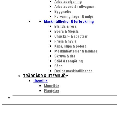
Arbetsbelysning
Arbetsbord & rullvagnar
Byggradio
Förvaring, lager & miljö
Maskintillbehör & förbrukning
Blanda & röra
Borra & Mejsla
Chuckar- & adaptrar
Fräsa & hyvla
Kapa, slipa & polera
Maskinbatterier & laddare
Skruva & dra
Städ & rengöring
Såga
Övriga maskintillbehör
TRÄDGÅRD & UTEMILJÖ
Utemiljö
Muurikka
Plastglas