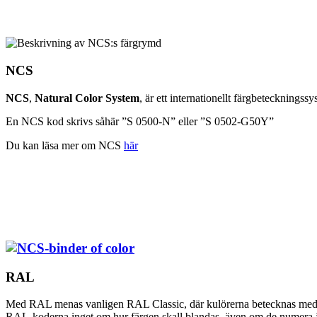
NCS
NCS
,
Natural Color System
, är ett internationellt färgbetecknings
En NCS kod skrivs såhär ”S 0500-N” eller ”S 0502-G50Y”
Du kan läsa mer om NCS
här
RAL
Med RAL menas vanligen RAL Classic, där kulörerna betecknas med ett
RAL-koderna inget om hur färgen skall blandas, även om de numera ä