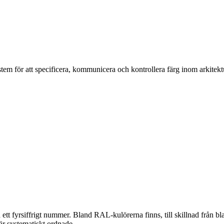
system för att specificera, kommunicera och kontrollera färg inom arkitek
 fyrsiffrigt nummer. Bland RAL-kulörerna finns, till skillnad från bl
r systematiskt ordnade.