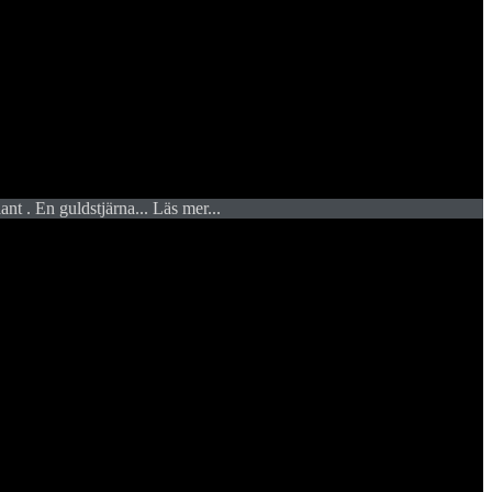
lant . En guldstjärna
... Läs mer...