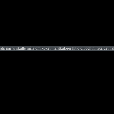
älp när vi skulle måla om köket , färgkulörer hit o dit och ni fixa det ga