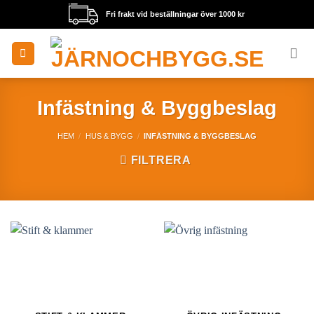
Skip
Fri frakt vid beställningar över 1000 kr
to
content
Infästning & Byggbeslag
HEM
/
HUS & BYGG
/
INFÄSTNING & BYGGBESLAG
FILTRERA