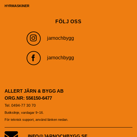
HYRMASKINER
FÖLJ OSS
jarnochbygg
jarnochbygg
ALLERT JÄRN & BYGG AB
ORG.NR: 556150-6477
Tel. 0494-77 30 70
Butikslinje, vardagar 9–16.
För teknisk support, använd länken nedan.
INFO@JARNOCHBYGG.SE