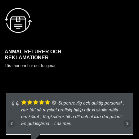
ANMÄL RETURER OCH
REKLAMATIONER
Läs mer om hur det fungerar
Supertrevlig och duktig personal .
Har fått så mycket proffsig hjälp när vi skulle måla
om köket , färgkulörer hit o dit och ni fixa det galant .
En guldstjärna
... Läs mer...