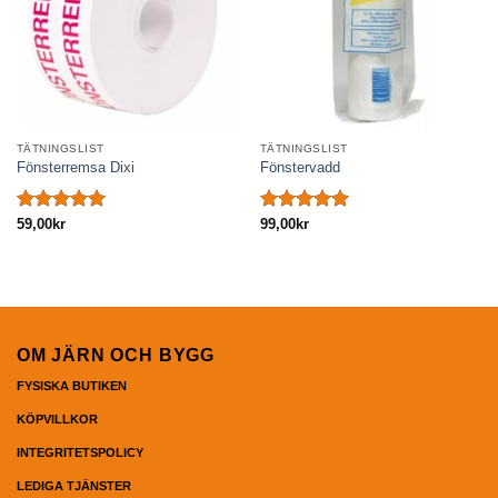
TÄTNINGSLIST
TÄTNINGSLIST
Fönsterremsa Dixi
Fönstervadd
Betygsatt
59,00
kr
Betygsatt
99,00
kr
5.00
av 5
5.00
av 5
OM JÄRN OCH BYGG
FYSISKA BUTIKEN
KÖPVILLKOR
INTEGRITETSPOLICY
LEDIGA TJÄNSTER