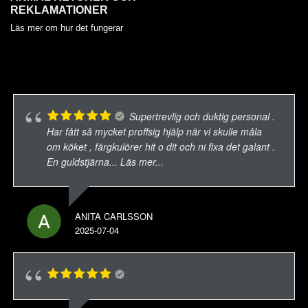
REKLAMATIONER
Läs mer om hur det fungerar
Supertrevlig och duktig personal .
Har fått så mycket proffsig hjälp när vi skulle måla
om köket , färgkulörer hit o dit och ni fixa det galant .
En guldstjärna
... Läs mer...
ANITA CARLSSON
2025-07-04