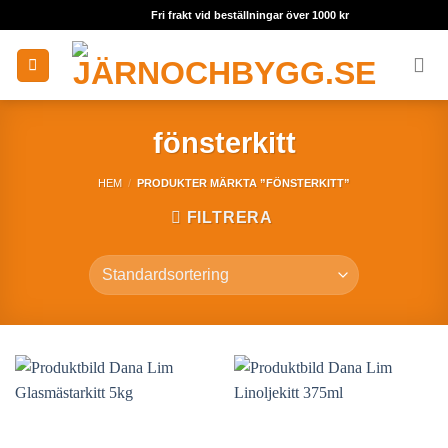
Skip
Fri frakt vid beställningar över 1000 kr
to
content
fönsterkitt
HEM
/
PRODUKTER MÄRKTA ”FÖNSTERKITT”
FILTRERA