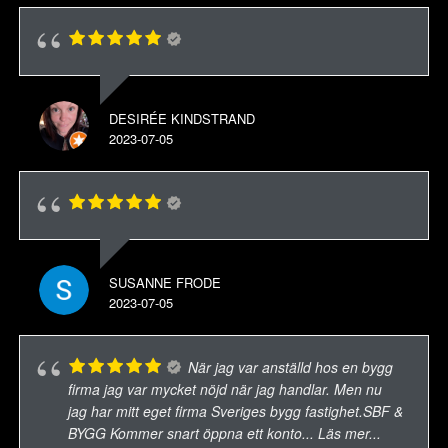
DESIRÉE KINDSTRAND
2023-07-05
SUSANNE FRODE
2023-07-05
När jag var anställd hos en bygg
firma jag var mycket nöjd när jag handlar. Men nu
jag har mitt eget firma Sveriges bygg fastighet.SBF &
BYGG Kommer snart öppna ett konto
... Läs mer...