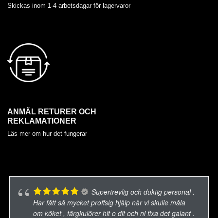
Skickas inom 1-4 arbetsdagar för lagervaror
ANMÄL RETURER OCH
REKLAMATIONER
Läs mer om hur det fungerar
Supertrevlig och duktig personal .
Har fått så mycket proffsig hjälp när vi skulle måla
om köket , färgkulörer hit o dit och ni fixa det galant .