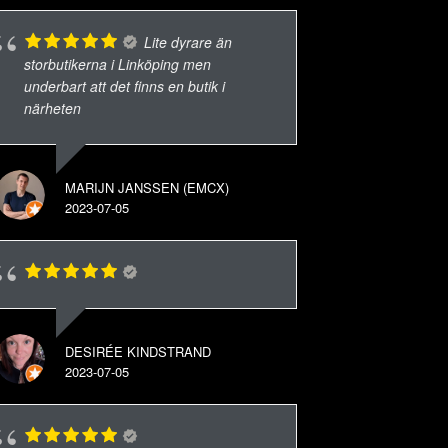
Lite dyrare än
storbutikerna i Linköping men
underbart att det finns en butik i
närheten
MARIJN JANSSEN (EMCX)
2023-07-05
DESIRÉE KINDSTRAND
2023-07-05