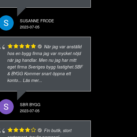
SUSANNE FRODE
2023-07-05
När jag var anställd
hos en bygg firma jag var mycket nöjd
när jag handlar. Men nu jag har mitt
eget firma Sveriges bygg fastighet.SBF
& BYGG Kommer snart öppna ett
konto
... Läs mer...
SBR BYGG
2023-07-05
Fin butik, stort
sortement, trevlig personal