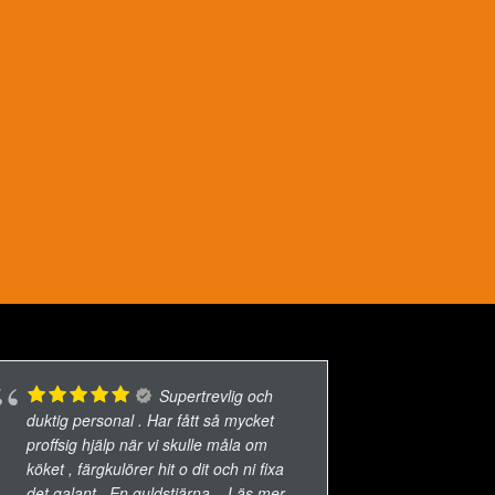
Supertrevlig och
duktig personal . Har fått så mycket
proffsig hjälp när vi skulle måla om
köket , färgkulörer hit o dit och ni fixa
det galant . En guldstjärna
... Läs mer...