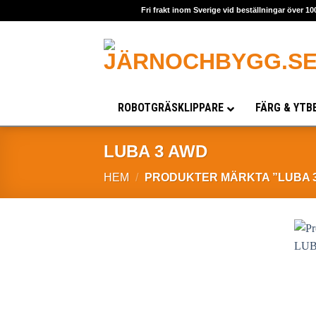
Skip
Fri frakt inom Sverige vid beställningar över 10
to
content
ROBOTGRÄSKLIPPARE
FÄRG & YTB
LUBA 3 AWD
HEM
/
PRODUKTER MÄRKTA ”LUBA 