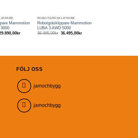
LIPPARE
ROBOTGRÄSKLIPPARE
ppare Mammotion
Robotgräsklippare Mammotion
 3000
LUBA 3 AWD 5000
Det
Det
Det
Det
29.890,00
kr
36.995,00
kr
36.495,00
kr
ursprungliga
nuvarande
ursprungliga
nuvarande
priset
priset
priset
priset
var:
är:
var:
är:
30.995,00kr.
29.890,00kr.
36.995,00kr.
36.495,00kr.
FÖLJ OSS
jarnochbygg
jarnochbygg