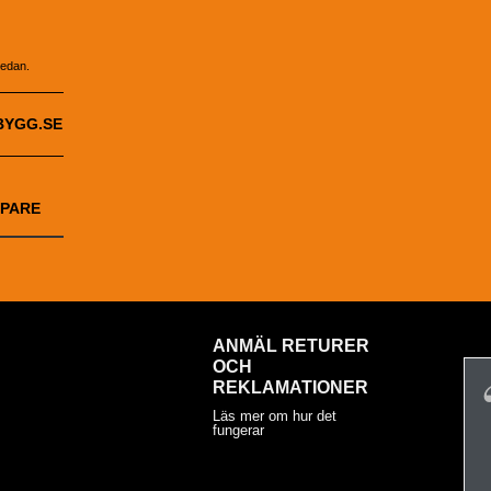
nedan.
BYGG.SE
PARE
ANMÄL RETURER
OCH
REKLAMATIONER
Läs mer om hur det
fungerar