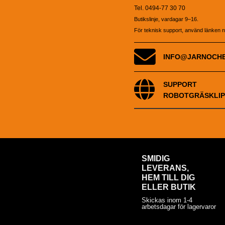
Tel. 0494-77 30 70
Butikslinje, vardagar 9–16.
För teknisk support, använd länken 
INFO@JARNOCH
SUPPORT
ROBOTGRÄSKLIP
SMIDIG
LEVERANS,
HEM TILL DIG
ELLER BUTIK
Skickas inom 1-4
arbetsdagar för lagervaror