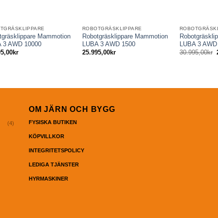
TGRÄSKLIPPARE
ROBOTGRÄSKLIPPARE
ROBOTGRÄSK
tgräsklippare Mammotion
Robotgräsklippare Mammotion
Robotgräskli
 3 AWD 10000
LUBA 3 AWD 1500
LUBA 3 AWD
95,00
kr
25.995,00
kr
30.995,00
kr
OM JÄRN OCH BYGG
FYSISKA BUTIKEN
(4)
KÖPVILLKOR
INTEGRITETSPOLICY
LEDIGA TJÄNSTER
HYRMASKINER