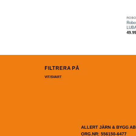
ROBO
Robo
LUBA
49.9
FILTRERA PÅ
VIT/SVART
ALLERT JÄRN & BYGG AB
ORG.NR: 556150-6477