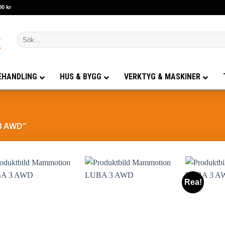
00 kr
Sök
efter:
EHANDLING
HUS & BYGG
VERKTYG & MASKINER
3 AWD”
Rea!