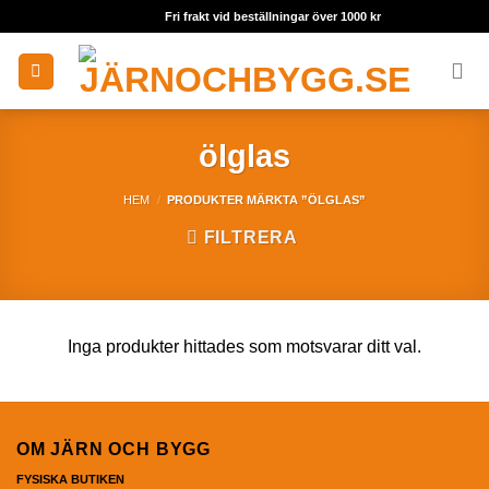
Skip
Fri frakt vid beställningar över 1000 kr
to
content
ölglas
HEM
/
PRODUKTER MÄRKTA ”ÖLGLAS”
FILTRERA
Inga produkter hittades som motsvarar ditt val.
OM JÄRN OCH BYGG
FYSISKA BUTIKEN