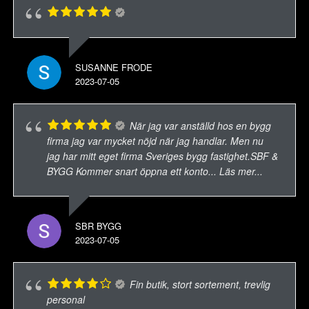
SUSANNE FRODE
2023-07-05
När jag var anställd hos en bygg
firma jag var mycket nöjd när jag handlar. Men nu
jag har mitt eget firma Sveriges bygg fastighet.SBF &
BYGG Kommer snart öppna ett konto
... Läs mer...
SBR BYGG
2023-07-05
Fin butik, stort sortement, trevlig
personal