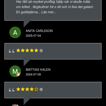
Har fått så mycket proffsig hjälp när vi skulle måla
om köket , färgkulörer hit o dit och ni fixa det galant .
En guldstjärna
... Läs mer...
ANITA CARLSSON
2025-07-04
MATTIAS KALEN
2024-07-05