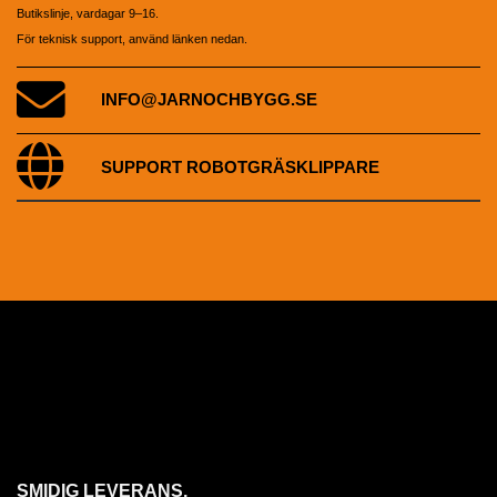
Butikslinje, vardagar 9–16.
För teknisk support, använd länken nedan.
INFO@JARNOCHBYGG.SE
SUPPORT ROBOTGRÄSKLIPPARE
SMIDIG LEVERANS,