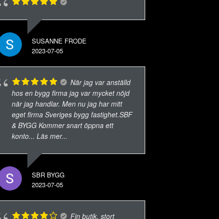
SUSANNE FRODE
2023-07-05
När jag var anställd
hos en bygg firma jag var mycket nöjd
när jag handlar. Men nu jag har mitt
eget firma Sveriges bygg fastighet.SBF
& BYGG Kommer snart öppna ett
konto
... Läs mer...
SBR BYGG
2023-07-05
Fin butik, stort