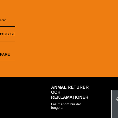
nedan.
BYGG.SE
PARE
ANMÄL RETURER
OCH
REKLAMATIONER
Läs mer om hur det
fungerar