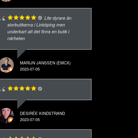
Lite dyrare än
storbutikerna i Linköping men
underbart att det finns en butik i
närheten
MARIJN JANSSEN (EMCX)
2023-07-05
DESIRÉE KINDSTRAND
2023-07-05