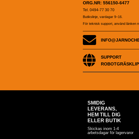
ORG.NR: 556150-6477
Tel. 0494-77 30 70
Butikslinje, vardagar 9–16.
För teknisk support, använd länken 
INFO@JARNOCH
SUPPORT
ROBOTGRÄSKLIP
SMIDIG
LEVERANS,
HEM TILL DIG
ELLER BUTIK
Skickas inom 1-4
arbetsdagar för lagervaror