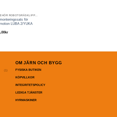
TILLBEHÖR ROBOTGRÄSKLIPPARE
monteringssats för
otion LUBA 2/YUKA
5,00
kr
OM JÄRN OCH BYGG
FYSISKA BUTIKEN
(1)
KÖPVILLKOR
INTEGRITETSPOLICY
LEDIGA TJÄNSTER
HYRMASKINER