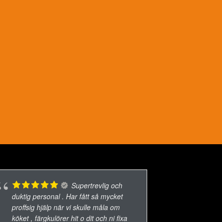
Supertrevlig och
duktig personal . Har fått så mycket
proffsig hjälp när vi skulle måla om
köket , färgkulörer hit o dit och ni fixa