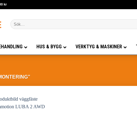
00 kr
Sök
efter:
EHANDLING
HUS & BYGG
VERKTYG & MASKINER
MONTERING”