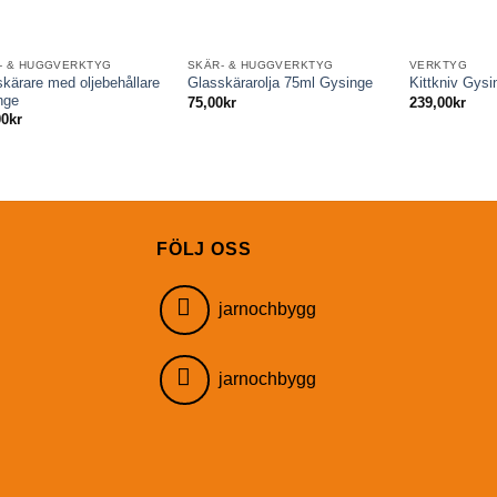
- & HUGGVERKTYG
SKÄR- & HUGGVERKTYG
VERKTYG
kärare med oljebehållare
Glasskärarolja 75ml Gysinge
Kittkniv Gysi
nge
75,00
kr
239,00
kr
00
kr
FÖLJ OSS
jarnochbygg
jarnochbygg