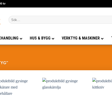
00 kr
Sök
efter:
EHANDLING
HUS & BYGG
VERKTYG & MASKINER
TYG”