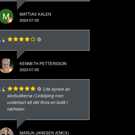
MATTIAS KALEN
2024-07-05
KENNETH PETTERSSON
2023-07-05
Lite dyrare än
storbutikerna i Linköping men
underbart att det finns en butik i
närheten
MARIJN JANSSEN (EMCX)