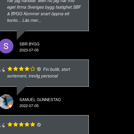
när jag handlar. Men nu jag har mitt
eget firma Sveriges bygg fastighet.SBF
& BYGG Kommer snart öppna ett
konto
... Läs mer...
SBR BYGG
2023-07-05
Fin butik, stort
sortement, trevlig personal
SAMUEL GUNNESTAD
2022-07-05