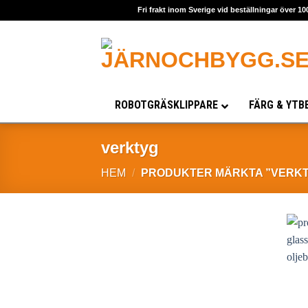
Skip
Fri frakt inom Sverige vid beställningar över 10
to
content
ROBOTGRÄSKLIPPARE
FÄRG & YTB
verktyg
HEM
/
PRODUKTER MÄRKTA ”VERK