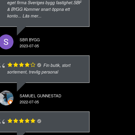
eget firma Sveriges bygg fastighet.SBF
& BYGG Kommer snart öppna ett
konto
... Läs mer...
SBR BYGG
2023-07-05
Fin butik, stort
sortement, trevlig personal
SAMUEL GUNNESTAD
2022-07-05