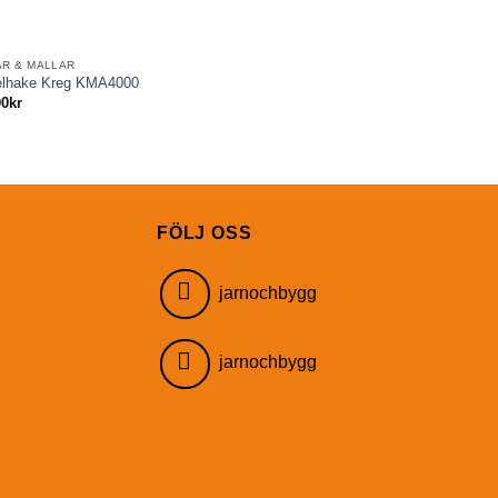
AR & MALLAR
elhake Kreg KMA4000
00
kr
FÖLJ OSS
jarnochbygg
jarnochbygg