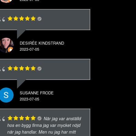
DESIRÉE KINDSTRAND
2023-07-05
SUSANNE FRODE
2023-07-05
När jag var anställd
hos en bygg firma jag var mycket nöjd
när jag handlar. Men nu jag har mitt