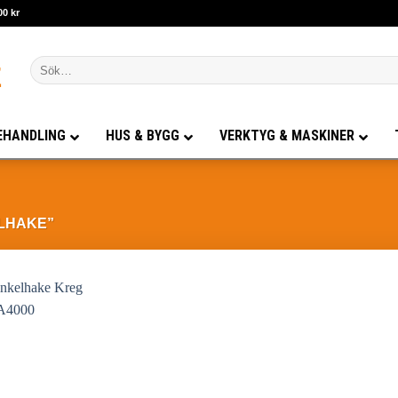
00 kr
Sök
efter:
EHANDLING
HUS & BYGG
VERKTYG & MASKINER
LHAKE”