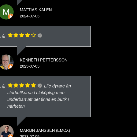
MATTIAS KALEN
2024-07-05
KENNETH PETTERSSON
2023-07-05
Lite dyrare än
storbutikerna i Linköping men
underbart att det finns en butik i
närheten
MARIJN JANSSEN (EMCX)
2023-07-05