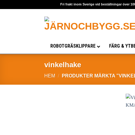
Skip
Fri frakt inom Sverige vid beställningar över 10
to
content
ROBOTGRÄSKLIPPARE
FÄRG & YTB
vinkelhake
HEM
/
PRODUKTER MÄRKTA ”VINKE