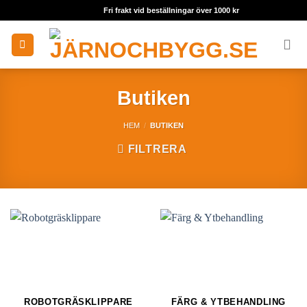
Skip
Fri frakt vid beställningar över 1000 kr
to
content
Butiken
HEM
/
BUTIKEN
FILTRERA
ROBOTGRÄSKLIPPARE
FÄRG & YTBEHANDLING