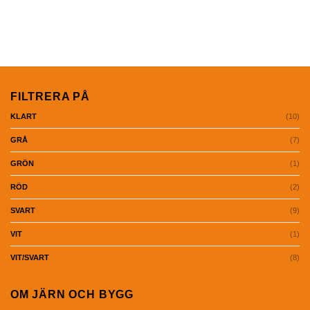
FILTRERA PÅ
(10)
KLART
(7)
GRÅ
(1)
GRÖN
(2)
RÖD
(9)
SVART
(1)
VIT
(8)
VIT/SVART
OM JÄRN OCH BYGG