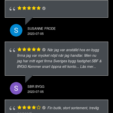
SUSANNE FRODE
2023-07-05
När jag var anställd hos en bygg
firma jag var mycket nöjd när jag handlar. Men nu
jag har mitt eget firma Sveriges bygg fastighet.SBF &
BYGG Kommer snart öppna ett konto
... Läs mer...
SBR BYGG
2023-07-05
Fin butik, stort sortement, trevlig