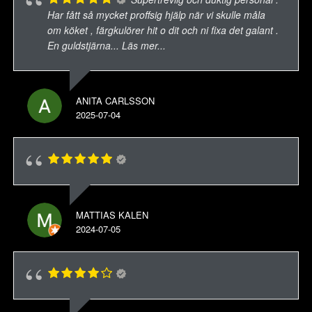
Har fått så mycket proffsig hjälp när vi skulle måla
om köket , färgkulörer hit o dit och ni fixa det galant .
En guldstjärna
... Läs mer...
ANITA CARLSSON
2025-07-04
MATTIAS KALEN
2024-07-05