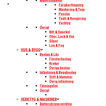
Måleritillbehör
Färgborttagning
Maskering & Tejp
Penslar
Tvätt & Rengöring
Verktyg
Övrigt
Kitt & Spackel
Oljor, Lack & Vax
Såpor
Lim & Fog
HUS & BYGG
Beslag & Lås
Fönsterbeslag
Krokar
Övriga beslag
Infästning & Byggbeslag
Stift & klammer
Övrig infästning
Tätningslist
Övrigt
VERKTYG & MASKINER
Batteridrivna verktyg