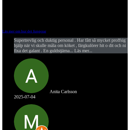
ANMÄL RETURER OCH
REKLAMATIONER
Läs mer om hur det fungerar
Supertrevlig och duktig personal . Har fått så mycket proffsig
hjälp när vi skulle måla om köket , färgkulörer hit o dit och ni
fixa det galant . En guldstjärna
... Läs mer...
Anita Carlsson
2025-07-04