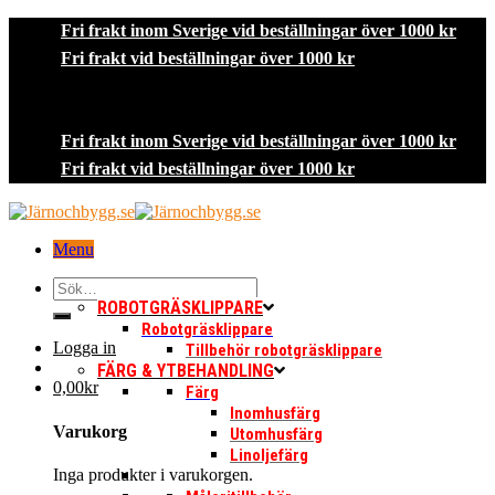
Skip
Fri frakt inom Sverige vid beställningar över 1000 kr
to
Fri frakt vid beställningar över 1000 kr
content
Fri frakt inom Sverige vid beställningar över 1000 kr
Fri frakt vid beställningar över 1000 kr
Menu
Sök
efter:
ROBOTGRÄSKLIPPARE
Robotgräsklippare
Logga in
Tillbehör robotgräsklippare
FÄRG & YTBEHANDLING
0,00
kr
Färg
Inomhusfärg
Varukorg
Utomhusfärg
Linoljefärg
Inga produkter i varukorgen.