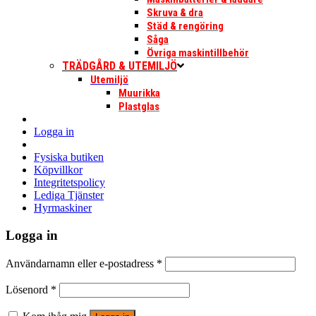
Skruva & dra
Städ & rengöring
Såga
Övriga maskintillbehör
TRÄDGÅRD & UTEMILJÖ
Utemiljö
Muurikka
Plastglas
Logga in
Fysiska butiken
Köpvillkor
Integritetspolicy
Lediga Tjänster
Hyrmaskiner
Logga in
Användarnamn eller e-postadress
*
Lösenord
*