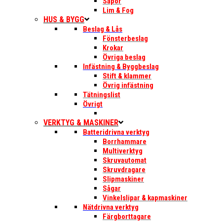
Såpor
Lim & Fog
HUS & BYGG
Beslag & Lås
Fönsterbeslag
Krokar
Övriga beslag
Infästning & Byggbeslag
Stift & klammer
Övrig infästning
Tätningslist
Övrigt
VERKTYG & MASKINER
Batteridrivna verktyg
Borrhammare
Multiverktyg
Skruvautomat
Skruvdragare
Slipmaskiner
Sågar
Vinkelslipar & kapmaskiner
Nätdrivna verktyg
Färgborttagare