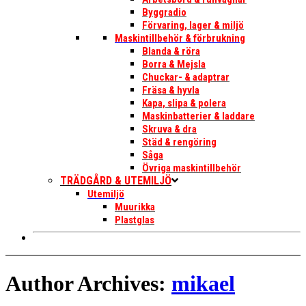
Byggradio
Förvaring, lager & miljö
Maskintillbehör & förbrukning
Blanda & röra
Borra & Mejsla
Chuckar- & adaptrar
Fräsa & hyvla
Kapa, slipa & polera
Maskinbatterier & laddare
Skruva & dra
Städ & rengöring
Såga
Övriga maskintillbehör
TRÄDGÅRD & UTEMILJÖ
Utemiljö
Muurikka
Plastglas
Author Archives:
mikael