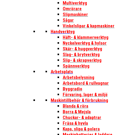
Multiverktyg
Omrörare
Slipmaskiner
Sågar
Vinkelslipar & kapmaskiner
Handverktyg
Häft- & klammerverktyg
Nyckelverktyg & hylsor
Skär- & huggverktyg
Slag- & brytverktyg
Slip- & skrapverktyg
Spännverktyg
Arbetsplats
Arbetsbelysning
Arbetsbord & rullvagnar
Byggradio
Förvaring, lager & miljö
Maskintillbehör & förbrukning
Blanda & röra
Borra & Mejsla
Chuckar- & adaptrar
Fräsa & hyvla
Kapa, slipa & polera
Maskinbatterier & laddare