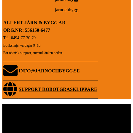
jarnochbygg
ALLERT JÄRN & BYGG AB
ORG.NR: 556150-6477
Tel. 0494-77 30 70
Butikslinje, vardagar 9–16.
För teknisk support, använd länken nedan.
INFO@JARNOCHBYGG.SE
SUPPORT ROBOTGRÄSKLIPPARE
SMIDIG LEVERANS,
HEM TILL DIG ELLER BUTIK
Skickas inom 1-4 arbetsdagar för lagervaror