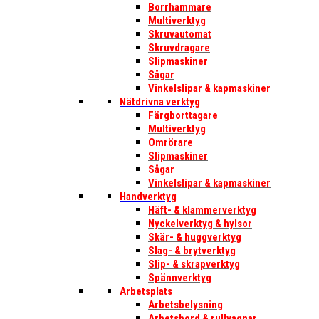
Borrhammare
Multiverktyg
Skruvautomat
Skruvdragare
Slipmaskiner
Sågar
Vinkelslipar & kapmaskiner
Nätdrivna verktyg
Färgborttagare
Multiverktyg
Omrörare
Slipmaskiner
Sågar
Vinkelslipar & kapmaskiner
Handverktyg
Häft- & klammerverktyg
Nyckelverktyg & hylsor
Skär- & huggverktyg
Slag- & brytverktyg
Slip- & skrapverktyg
Spännverktyg
Arbetsplats
Arbetsbelysning
Arbetsbord & rullvagnar