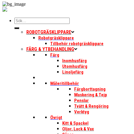
Sök
efter:
ROBOTGRÄSKLIPPARE
Robotgräsklippare
Tillbehör robotgräsklippare
FÄRG & YTBEHANDLING
Färg
Inomhusfärg
Utomhusfärg
Linoljefärg
Måleritillbehör
Färgborttagning
Maskering & Tejp
Penslar
Tvätt & Rengöring
Verktyg
Övrigt
Kitt & Spackel
Oljor, Lack & Vax