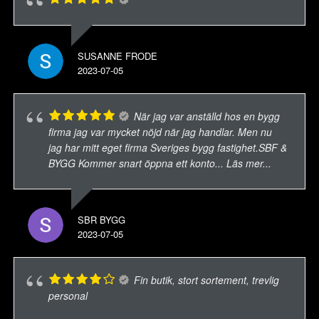
SUSANNE FRODE
2023-07-05
När jag var anställd hos en bygg
firma jag var mycket nöjd när jag handlar. Men nu
jag har mitt eget firma Sveriges bygg fastighet.SBF &
BYGG Kommer snart öppna ett konto
... Läs mer...
SBR BYGG
2023-07-05
Fin butik, stort sortement, trevlig
personal