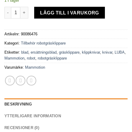
1 i lager
Ersättningsblad 24st för Mammotion LUBA mängd
LÄGG TILL I VARUKORG
Artikelnr:
90086476
Kategori:
Tillbehör robotgräsklippare
Etiketter:
blad
,
ersättningsblad
,
gräsklippare
,
klippknivar
,
knivar
,
LUBA
,
Mammotion
,
robot
,
robotgräsklippare
Varumärke:
Mammotion
BESKRIVNING
YTTERLIGARE INFORMATION
RECENSIONER (0)