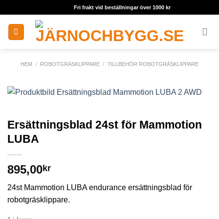
Skip
Fri frakt vid beställningar över 1000 kr
to
content
HEM
/
ROBOTGRÄSKLIPPARE
/
TILLBEHÖR ROBOTGRÄSKLIPPARE
Ersättningsblad 24st för Mammotion
LUBA
895,00
kr
24st Mammotion LUBA endurance ersättningsblad för
robotgräsklippare.