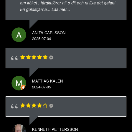
om köket , färgkulörer hit o dit och ni fixa det galant .
En guldstjärna
... Läs mer...
ANITA CARLSSON
2025-07-04
MATTIAS KALEN
2024-07-05
KENNETH PETTERSSON