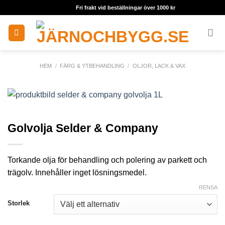
Skip
Fri frakt vid beställningar över 1000 kr
to
content
HEM
/
FÄRG & YTBEHANDLING
/
OLJOR, LACK & VAX
Golvolja Selder & Company
Torkande olja för behandling och polering av parkett och
trägolv. Innehåller inget lösningsmedel.
RENSA
Storlek