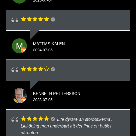
MATTIAS KALEN
2024-07-05
KENNETH PETTERSSON
2023-07-05
Lite dyrare än storbutikerna i
Linköping men underbart att det finns en butik i
närheten