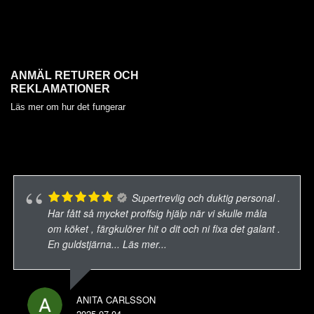
ANMÄL RETURER OCH
REKLAMATIONER
Läs mer om hur det fungerar
Supertrevlig och duktig personal .
Har fått så mycket proffsig hjälp när vi skulle måla
om köket , färgkulörer hit o dit och ni fixa det galant .
En guldstjärna
... Läs mer...
ANITA CARLSSON
2025-07-04