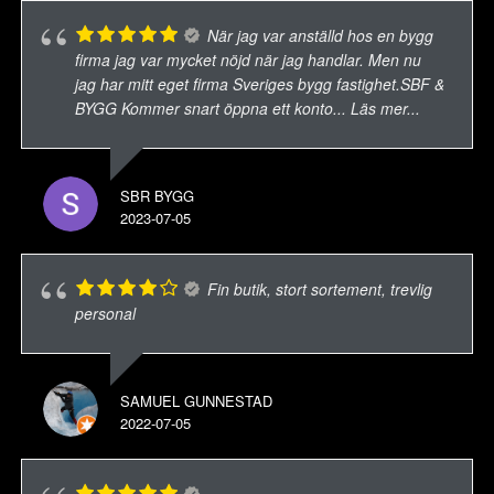
När jag var anställd hos en bygg
firma jag var mycket nöjd när jag handlar. Men nu
jag har mitt eget firma Sveriges bygg fastighet.SBF &
BYGG Kommer snart öppna ett konto
... Läs mer...
SBR BYGG
2023-07-05
Fin butik, stort sortement, trevlig
personal
SAMUEL GUNNESTAD
2022-07-05