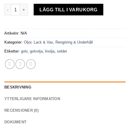
Golvolja Selder & Company mängd
LÄGG TILL I VARUKORG
Artikelnr:
N/A
Kategorier:
Oljor, Lack & Vax
,
Rengöring & Underhåll
Etiketter:
golv
,
golvolja
,
linolja
,
selder
BESKRIVNING
YTTERLIGARE INFORMATION
RECENSIONER (0)
DOKUMENT