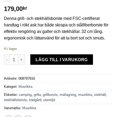
179,00
kr
Denna grill- och stekhällsborste med FSC-certifierat
handtag i rökt ask har både skrapa och stålfiberborste för
effektiv rengöring av galler och stekhällar. 32 cm lång,
ergonomisk och lättanvänd för att ta bort sot och smuts.
4 i lager
Grill- och stekhällsborste 32 cm mängd
LÄGG TILL I VARUKORG
Artikelnr:
008797816
Kategori:
Muurikka
Etiketter:
camping
,
grilla
,
grillborste
,
matlagning
,
muurikka
,
stekhäll
,
stekhällsborste
,
trädgård
,
utemiljö
Varumärke:
Muurikka