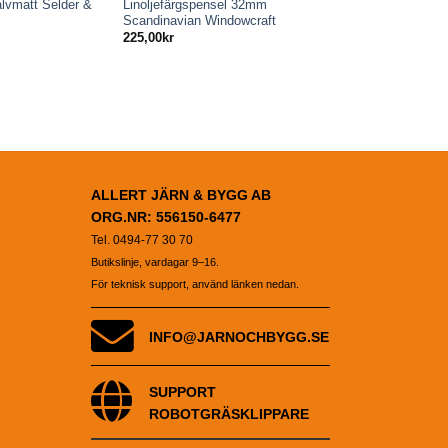
alvmatt Selder &
Linoljefärgspensel 32mm
Scandinavian Windowcraft
225,00
kr
ALLERT JÄRN & BYGG AB
ORG.NR: 556150-6477
Tel. 0494-77 30 70
Butikslinje, vardagar 9–16.
För teknisk support, använd länken nedan.
INFO@JARNOCHBYGG.SE
SUPPORT
ROBOTGRÄSKLIPPARE