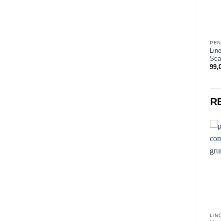
PEN
Lin
Sca
99,
R
LIN