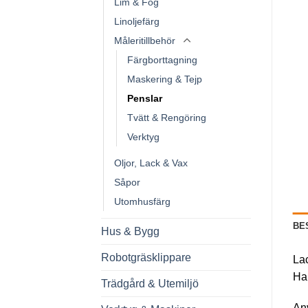
Lim & Fog
Linoljefärg
Måleritillbehör
Färgborttagning
Maskering & Tejp
Penslar
Tvätt & Rengöring
Verktyg
Oljor, Lack & Vax
Såpor
Utomhusfärg
BE
Hus & Bygg
Robotgräsklippare
Lac
Han
Trädgård & Utemiljö
Anv