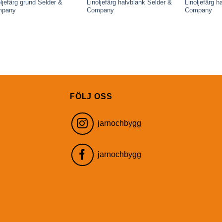
oljefärg grund Selder &
Linoljefärg halvblank Selder &
Linoljefärg h
mpany
Company
Company
FÖLJ OSS
jarnochbygg
jarnochbygg