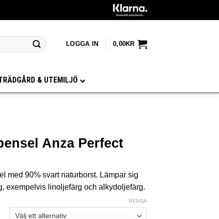
LOGGA IN
0,00
KR
TRÄDGÅRD & UTEMILJÖ
pensel Anza Perfect
l med 90% svart naturborst. Lämpar sig
rg, exempelvis linoljefärg och alkydoljefärg.
RENSA