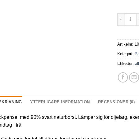
Lackpense
Artikelnr:
10
Kategori:
Pe
Etiketter:
al
SKRIVNING
YTTERLIGARE INFORMATION
RECENSIONER (0)
kpensel med 90% svart naturborst. Lämpar sig för oljefärg, exem
dtag i trä.
änds med fördel till dörrar, fönster och snickerier.