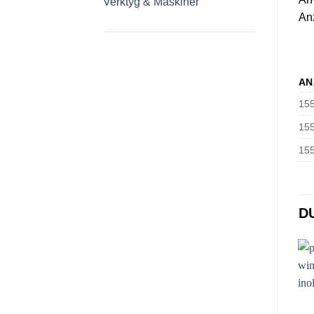
Verktyg & Maskiner
Anz
AN
15
15
15
D