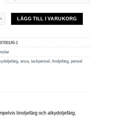
l Anza Perfect mängd
LÄGG TILL I VARUKORG
0700145-1
nslar
kydoljefärg
,
anza
,
lackpensel
,
linoljefärg
,
pensel
pelvis linoljefärg och alkydoljefärg.