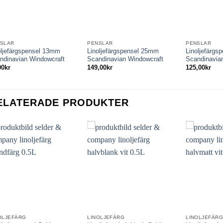
SLAR
PENSLAR
PENSLAR
oljefärgspensel 13mm
Linoljefärgspensel 25mm
Linoljefärg
ndinavian Windowcraft
Scandinavian Windowcraft
Scandinavia
00
kr
149,00
kr
125,00
kr
ELATERADE PRODUKTER
OLJEFÄRG
LINOLJEFÄRG
LINOLJEFÄR