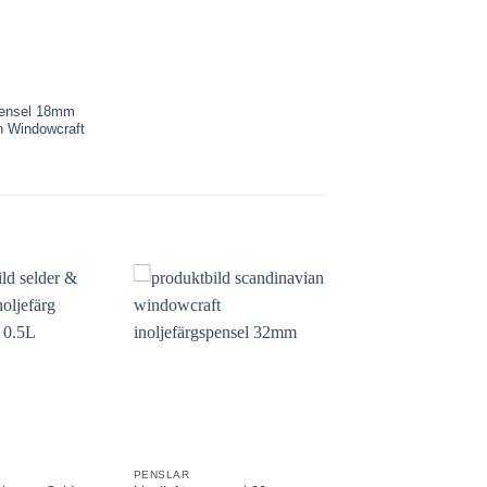
spensel 18mm
n Windowcraft
G
PENSLAR