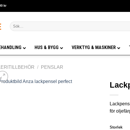
00 kr
Sök
efter:
EHANDLING
HUS & BYGG
VERKTYG & MASKINER
ERITILLBEHÖR
/
PENSLAR
Lack
Lackpense
för oljefä
Storlek