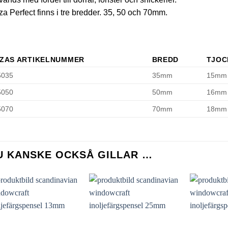
a Perfect finns i tre bredder. 35, 50 och 70mm.
ZAS ARTIKELNUMMER
BREDD
TJOC
5035
35mm
15mm
5050
50mm
16mm
5070
70mm
18mm
U KANSKE OCKSÅ GILLAR …