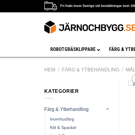
Skip
Fri frakt inom Sverige vid beställningar över 10
to
content
ROBOTGRÄSKLIPPARE
FÄRG & YTB
HEM
/
FÄRG & YTBEHANDLING
/
MÅL
KATEGORIER
Färg & Ytbehandling
Inomhusfärg
Kitt & Spackel