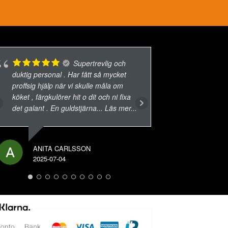
Supertrevlig och
duktig personal . Har fått så mycket
proffsig hjälp när vi skulle måla om
köket , färgkulörer hit o dit och ni fixa
MATTIA
det galant . En guldstjärna
... Läs mer...
2024-07-
ANITA CARLSSON
2025-07-04