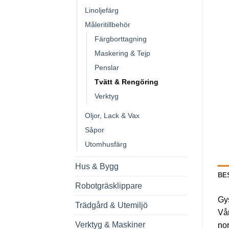
Linoljefärg
Måleritillbehör
Färgborttagning
Maskering & Tejp
Penslar
Tvätt & Rengöring
Verktyg
Oljor, Lack & Vax
Såpor
Utomhusfärg
Hus & Bygg
BE
Robotgräsklippare
Gys
Trädgård & Utemiljö
Vår
Verktyg & Maskiner
nor