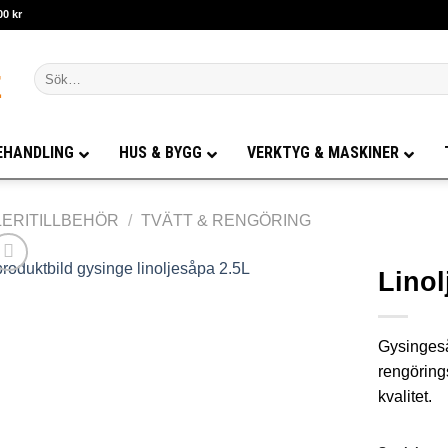
00 kr
Sök
efter:
EHANDLING
HUS & BYGG
VERKTYG & MASKINER
ERITILLBEHÖR
/
TVÄTT & RENGÖRING
Lino
Gysingeså
rengörings
kvalitet.