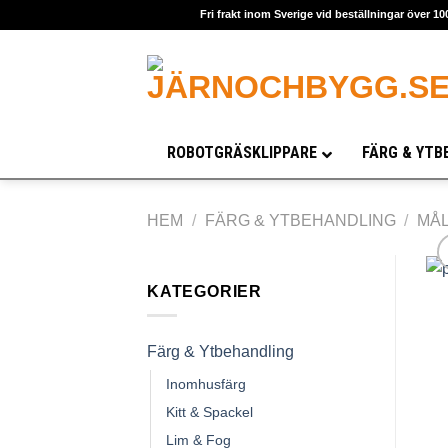
Skip
Fri frakt inom Sverige vid beställningar över 10
to
content
ROBOTGRÄSKLIPPARE
FÄRG & YTB
HEM
/
FÄRG & YTBEHANDLING
/
MÅL
KATEGORIER
Färg & Ytbehandling
Inomhusfärg
Kitt & Spackel
Lim & Fog