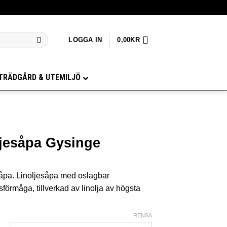
LOGGA IN
0,00
KR
TRÄDGÅRD & UTEMILJÖ
ljesåpa Gysinge
pa. Linoljesåpa med oslagbar
förmåga, tillverkad av linolja av högsta
RENSA