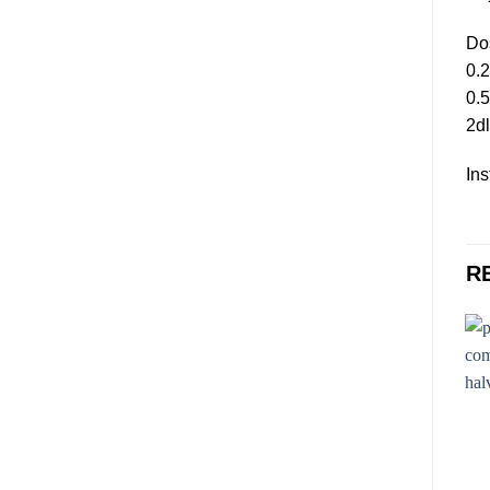
Dos
0.2
0.5
2dl
Ins
R