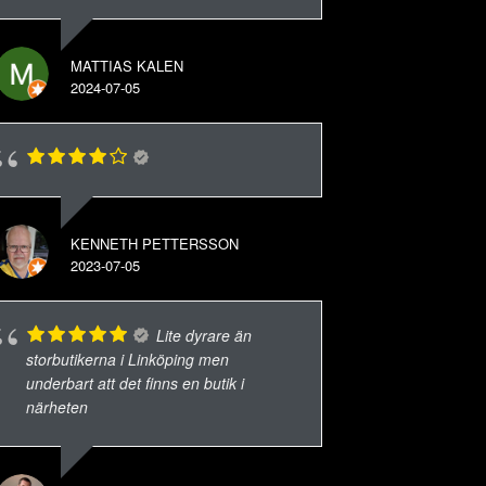
MATTIAS KALEN
2024-07-05
KENNETH PETTERSSON
2023-07-05
Lite dyrare än
storbutikerna i Linköping men
underbart att det finns en butik i
närheten