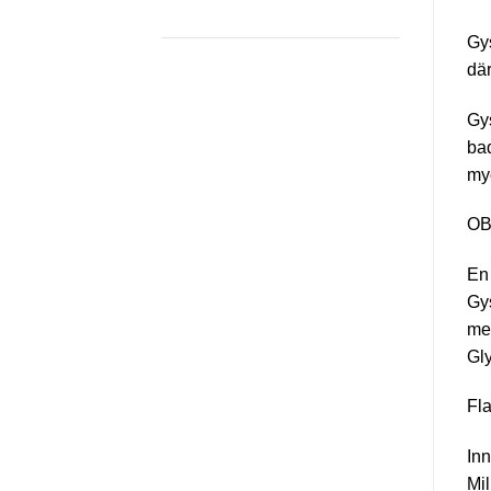
Gys
där
Gys
bad
my
OBS
En 
Gys
med
Gly
Fla
Inn
Mi