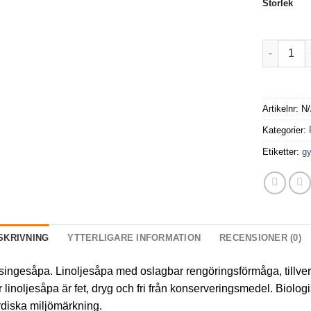
Storlek
Linoljeså
Artikelnr:
N
Kategorier:
Etiketter:
g
SKRIVNING
YTTERLIGARE INFORMATION
RECENSIONER (0)
ingesåpa. Linoljesåpa med oslagbar rengöringsförmåga, tillverka
 linoljesåpa är fet, dryg och fri från konserveringsmedel. Biolo
diska miljömärkning.