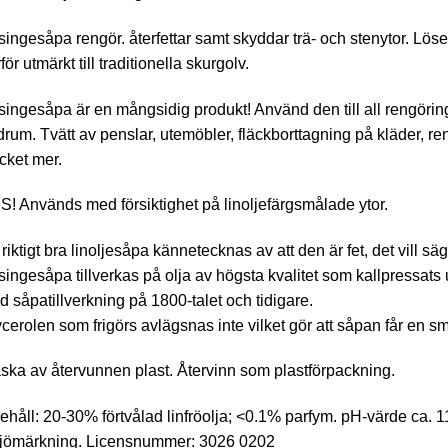
ingesåpa rengör. återfettar samt skyddar trä- och stenytor. Löse
för utmärkt till traditionella skurgolv.
ingesåpa är en mångsidig produkt! Använd den till all rengöri
rum. Tvätt av penslar, utemöbler, fläckborttagning på kläder, r
cket mer.
! Används med försiktighet på linoljefärgsmålade ytor.
riktigt bra linoljesåpa kännetecknas av att den är fet, det vill säg
ingesåpa tillverkas på olja av högsta kvalitet som kallpressats ur
 såpatillverkning på 1800-talet och tidigare.
cerolen som frigörs avlägsnas inte vilket gör att såpan får en s
ska av återvunnen plast. Återvinn som plastförpackning.
ehåll: 20-30% förtvålad linfröolja; <0.1% parfym. pH-värde ca. 
ljömärkning. Licensnummer: 3026 0202