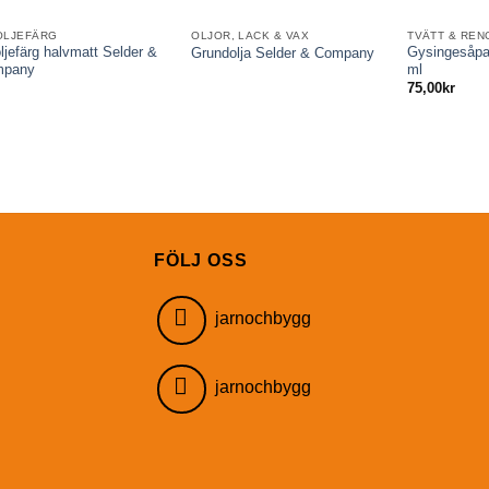
OLJEFÄRG
OLJOR, LACK & VAX
TVÄTT & REN
oljefärg halvmatt Selder &
Gysingesåpa
Grundolja Selder & Company
mpany
ml
75,00
kr
FÖLJ OSS
jarnochbygg
jarnochbygg