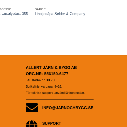
GÖRING
SÅPOR
FÄRG & YTBEHANDLIN
 Eucalyptus, 300
Gysingesåpa Rosmari
Linoljesåpa Selder & Company
ml
75,00
kr
ALLERT JÄRN & BYGG AB
ORG.NR: 556150-6477
Tel. 0494-77 30 70
Butikslinje, vardagar 9–16.
För teknisk support, använd länken nedan.
INFO@JARNOCHBYGG.SE
SUPPORT