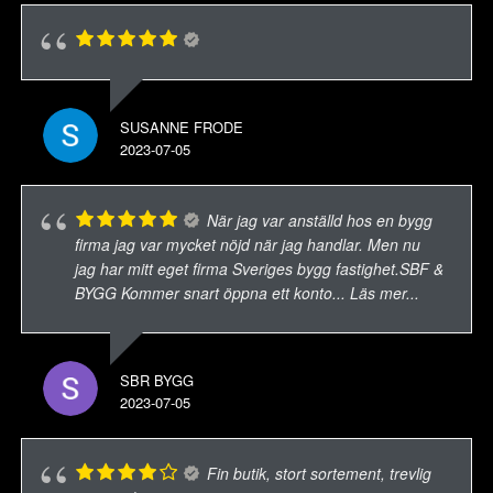
SUSANNE FRODE
2023-07-05
När jag var anställd hos en bygg
firma jag var mycket nöjd när jag handlar. Men nu
jag har mitt eget firma Sveriges bygg fastighet.SBF &
BYGG Kommer snart öppna ett konto
... Läs mer...
SBR BYGG
2023-07-05
Fin butik, stort sortement, trevlig