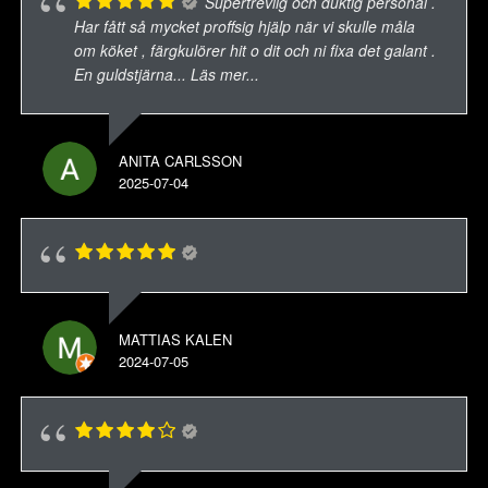
Supertrevlig och duktig personal .
Har fått så mycket proffsig hjälp när vi skulle måla
om köket , färgkulörer hit o dit och ni fixa det galant .
En guldstjärna
... Läs mer...
ANITA CARLSSON
2025-07-04
MATTIAS KALEN
2024-07-05