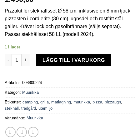
Pizzakit för stekhällsset Ø 58 cm, inklusive en 8 mm tjock
pizzasten i cordierite (30 cm), ugnsdel och rostfritt stål-
galler. Kräver lock och gasolbrännare (säljs separat).
Passar stekhällsset 58 LL (modell 2024).
1 i lager
Pizzaugn set mängd
LÄGG TILL I VARUKORG
Artikelnr:
008800224
Kategori:
Muurikka
Etiketter:
camping
,
grilla
,
matlagning
,
muurikka
,
pizza
,
pizzaugn
,
stekhäll
,
trädgård
,
utemiljö
Varumärke:
Muurikka