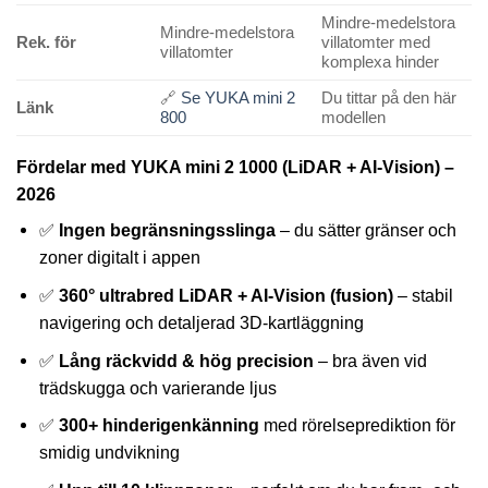
Mindre-medelstora
Mindre-medelstora
Rek. för
villatomter med
villatomter
komplexa hinder
🔗
Se YUKA mini 2
Du tittar på den här
Länk
800
modellen
Fördelar med YUKA mini 2 1000 (LiDAR + AI-Vision) –
2026
✅
Ingen begränsningsslinga
– du sätter gränser och
zoner digitalt i appen
✅
360° ultrabred LiDAR + AI-Vision (fusion)
– stabil
navigering och detaljerad 3D-kartläggning
✅
Lång räckvidd & hög precision
– bra även vid
trädskugga och varierande ljus
✅
300+ hinderigenkänning
med rörelseprediktion för
smidig undvikning