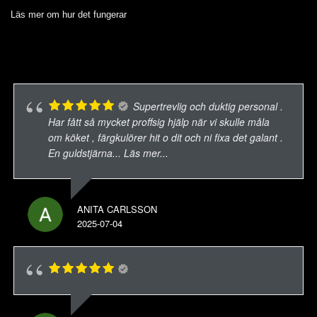
Läs mer om hur det fungerar
Supertrevlig och duktig personal .
Har fått så mycket proffsig hjälp när vi skulle måla
om köket , färgkulörer hit o dit och ni fixa det galant .
En guldstjärna
... Läs mer...
ANITA CARLSSON
2025-07-04