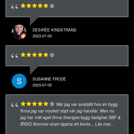
DESIRÉE KINDSTRAND
2023-07-05
SUSANNE FRODE
2023-07-05
När jag var anställd hos en bygg
firma jag var mycket nöjd när jag handlar. Men nu
jag har mitt eget firma Sveriges bygg fastighet.SBF &
BYGG Kommer snart öppna ett konto
... Läs mer...