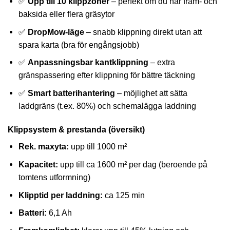
✅
Upp till 10 klippzoner
– perfekt om du har fram- och
baksida eller flera gräsytor
✅
DropMow-läge
– snabb klippning direkt utan att
spara karta (bra för engångsjobb)
✅
Anpassningsbar kantklippning
– extra
gränspassering efter klippning för bättre täckning
✅
Smart batterihantering
– möjlighet att sätta
laddgräns (t.ex. 80%) och schemalägga laddning
Klippsystem & prestanda (översikt)
Rek. maxyta:
upp till 1000 m²
Kapacitet:
upp till ca 1600 m² per dag (beroende på
tomtens utformning)
Klipptid per laddning:
ca 125 min
Batteri:
6,1 Ah