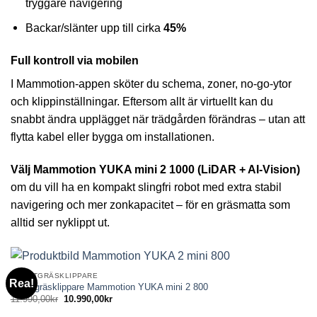
tryggare navigering
Backar/slänter upp till cirka
45%
Full kontroll via mobilen
I Mammotion-appen sköter du schema, zoner, no-go-ytor
och klippinställningar. Eftersom allt är virtuellt kan du
snabbt ändra upplägget när trädgården förändras – utan att
flytta kabel eller bygga om installationen.
Välj Mammotion YUKA mini 2 1000 (LiDAR + AI-Vision)
om du vill ha en kompakt slingfri robot med extra stabil
navigering och mer zonkapacitet – för en gräsmatta som
alltid ser nyklippt ut.
ROBOTGRÄSKLIPPARE
Rea!
Robotgräsklippare Mammotion YUKA mini 2 800
Det
Det
11.990,00
kr
10.990,00
kr
ursprungliga
nuvarande
priset
priset