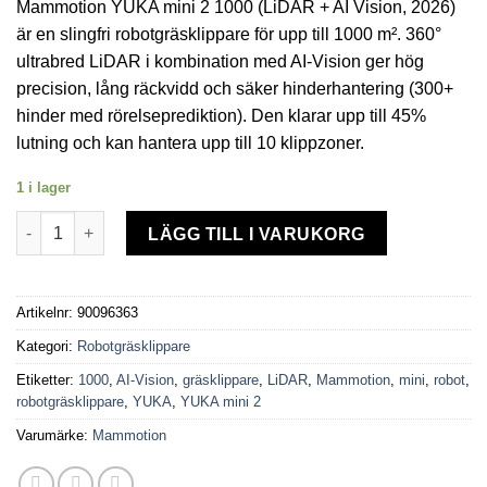
Mammotion YUKA mini 2 1000 (LiDAR + AI Vision, 2026)
priset
priset
är en slingfri robotgräsklippare för upp till 1000 m². 360°
var:
är:
ultrabred LiDAR i kombination med AI-Vision ger hög
14.990,00kr.
12.990,00kr.
precision, lång räckvidd och säker hinderhantering (300+
hinder med rörelseprediktion). Den klarar upp till 45%
lutning och kan hantera upp till 10 klippzoner.
1 i lager
Robotgräsklippare Mammotion YUKA mini 2 1000 mängd
LÄGG TILL I VARUKORG
Artikelnr:
90096363
Kategori:
Robotgräsklippare
Etiketter:
1000
,
AI-Vision
,
gräsklippare
,
LiDAR
,
Mammotion
,
mini
,
robot
,
robotgräsklippare
,
YUKA
,
YUKA mini 2
Varumärke:
Mammotion