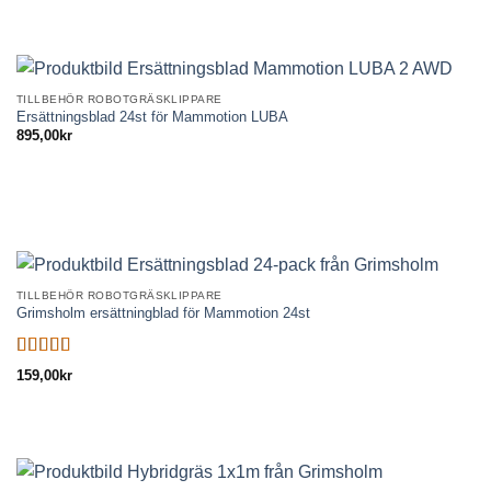
av
5
TILLBEHÖR ROBOTGRÄSKLIPPARE
Ersättningsblad 24st för Mammotion LUBA
895,00
kr
TILLBEHÖR ROBOTGRÄSKLIPPARE
Grimsholm ersättningblad för Mammotion 24st
Betygsatt
159,00
kr
5.00
av 5