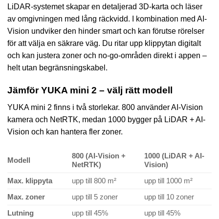
LiDAR-systemet skapar en detaljerad 3D-karta och läser
av omgivningen med lång räckvidd. I kombination med AI-
Vision undviker den hinder smart och kan förutse rörelser
för att välja en säkrare väg. Du ritar upp klippytan digitalt
och kan justera zoner och no-go-områden direkt i appen –
helt utan begränsningskabel.
Jämför YUKA mini 2 – välj rätt modell
YUKA mini 2 finns i två storlekar. 800 använder AI-Vision
kamera och NetRTK, medan 1000 bygger på LiDAR + AI-
Vision och kan hantera fler zoner.
800 (AI-Vision +
1000 (LiDAR + AI-
Modell
NetRTK)
Vision)
Max. klippyta
upp till 800 m²
upp till 1000 m²
Max. zoner
upp till 5 zoner
upp till 10 zoner
Lutning
upp till 45%
upp till 45%