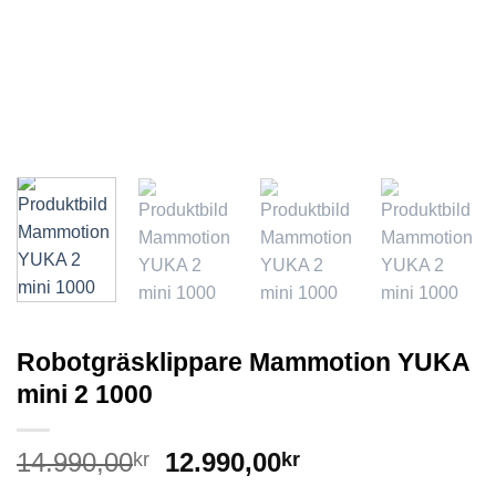
Robotgräsklippare Mammotion YUKA
mini 2 1000
Det
Det
14.990,00
12.990,00
kr
kr
ursprungliga
nuvarande