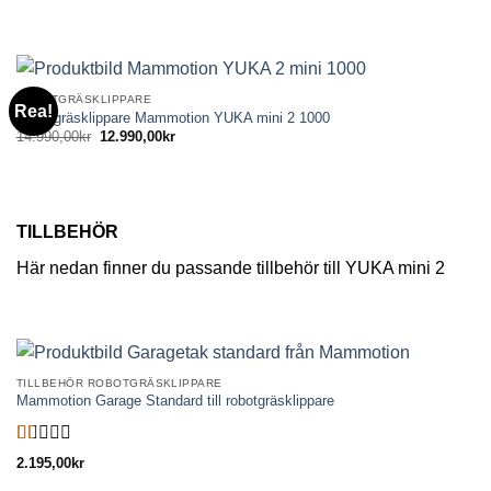
var:
är:
11.990,00kr.
10.990,00kr.
ROBOTGRÄSKLIPPARE
Rea!
Robotgräsklippare Mammotion YUKA mini 2 1000
Det
Det
14.990,00
kr
12.990,00
kr
ursprungliga
nuvarande
priset
priset
var:
är:
14.990,00kr.
12.990,00kr.
TILLBEHÖR
Här nedan finner du passande tillbehör till YUKA mini 2
TILLBEHÖR ROBOTGRÄSKLIPPARE
Mammotion Garage Standard till robotgräsklippare
Betygsatt
2.195,00
kr
1.00