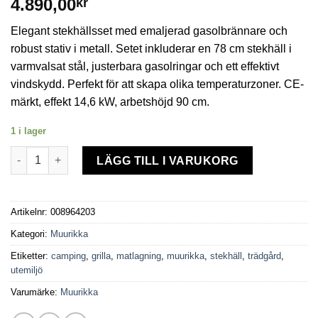
4.890,00
kr
Elegant stekhällsset med emaljerad gasolbrännare och
robust stativ i metall. Setet inkluderar en 78 cm stekhäll i
varmvalsat stål, justerbara gasolringar och ett effektivt
vindskydd. Perfekt för att skapa olika temperaturzoner. CE-
märkt, effekt 14,6 kW, arbetshöjd 90 cm.
1 i lager
Stekhällsset gasol 78cm LL mängd
LÄGG TILL I VARUKORG
Artikelnr:
008964203
Kategori:
Muurikka
Etiketter:
camping
,
grilla
,
matlagning
,
muurikka
,
stekhäll
,
trädgård
,
utemiljö
Varumärke:
Muurikka