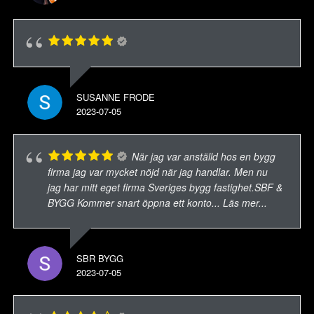
SUSANNE FRODE
2023-07-05
När jag var anställd hos en bygg
firma jag var mycket nöjd när jag handlar. Men nu
jag har mitt eget firma Sveriges bygg fastighet.SBF &
BYGG Kommer snart öppna ett konto
... Läs mer...
SBR BYGG
2023-07-05