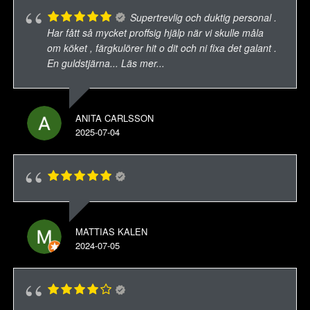
Supertrevlig och duktig personal .
Har fått så mycket proffsig hjälp när vi skulle måla
om köket , färgkulörer hit o dit och ni fixa det galant .
En guldstjärna
... Läs mer...
ANITA CARLSSON
2025-07-04
MATTIAS KALEN
2024-07-05