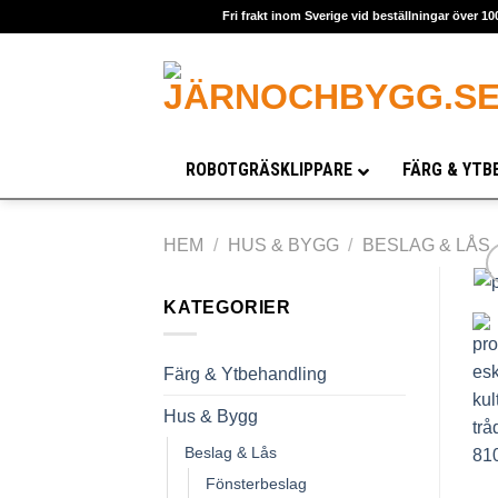
Skip
Fri frakt inom Sverige vid beställningar över 10
to
content
ROBOTGRÄSKLIPPARE
FÄRG & YTB
HEM
/
HUS & BYGG
/
BESLAG & LÅS
KATEGORIER
Färg & Ytbehandling
Hus & Bygg
Beslag & Lås
Fönsterbeslag