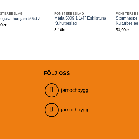
STERBESLAG
FÖNSTERBESLAG
FÖNSTERBES
Märla 5009 1 1/4″ Eskilstuna
Stormhaspe 
rugerat hörnjärn 5063 Z
Kulturbeslag
Kulturbeslag
90
kr
3,10
kr
53,90
kr
FÖLJ OSS
jarnochbygg
jarnochbygg