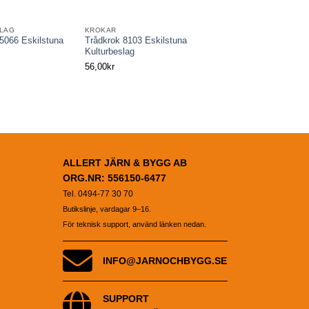
LAG
KROKAR
FÖNSTERBESLAG
5066 Eskilstuna
Trådkrok 8103 Eskilstuna
Stjärthake 5006 Eskil
Kulturbeslag
Kulturbeslag
56,00
kr
25,00
kr
ALLERT JÄRN & BYGG AB
ORG.NR: 556150-6477
Tel. 0494-77 30 70
Butikslinje, vardagar 9–16.
För teknisk support, använd länken nedan.
INFO@JARNOCHBYGG.SE
SUPPORT