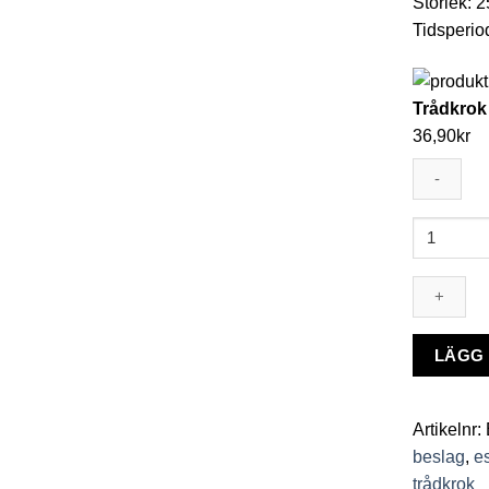
Storlek:
Tidsperio
Trådkrok
36,90
kr
Trådkrok
8105
Eskilstun
Kulturbes
mängd
LÄGG 
Artikelnr:
beslag
,
e
trådkrok