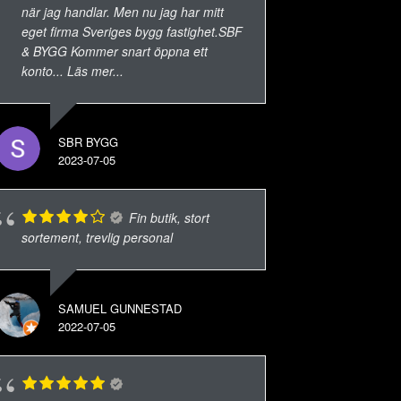
när jag handlar. Men nu jag har mitt
eget firma Sveriges bygg fastighet.SBF
& BYGG Kommer snart öppna ett
konto
... Läs mer...
SBR BYGG
2023-07-05
Fin butik, stort
sortement, trevlig personal
SAMUEL GUNNESTAD
2022-07-05