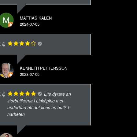
MATTIAS KALEN
2024-07-05
KENNETH PETTERSSON
2023-07-05
Lite dyrare än
storbutikerna i Linköping men
underbart att det finns en butik i
närheten