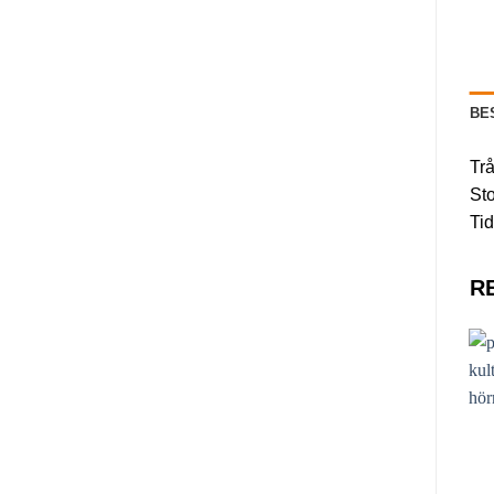
BE
Trå
St
Tid
R