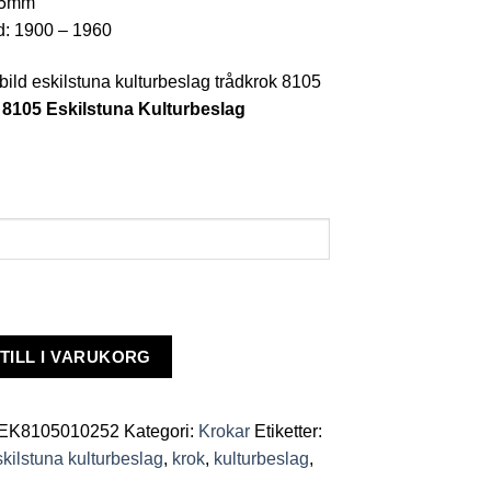
 25mm
d: 1900 – 1960
 8105 Eskilstuna Kulturbeslag
a
lag
TILL I VARUKORG
EK8105010252
Kategori:
Krokar
Etiketter:
skilstuna kulturbeslag
,
krok
,
kulturbeslag
,