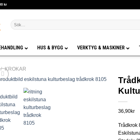
00 kr
Sök
efter:
EHANDLING
HUS & BYGG
VERKTYG & MASKINER
/
KROKAR
Trådk
Kult
36,90
kr
Trådkrok 8
Eskilstun