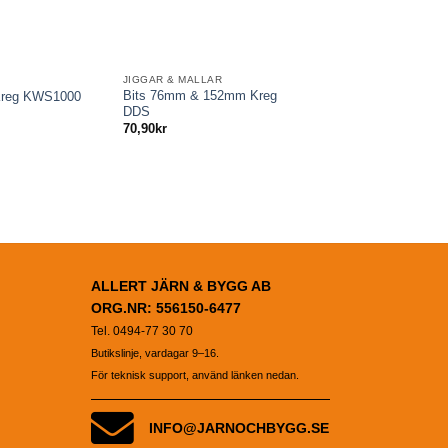
JIGGAR & MALLAR
JIGGAR & MALLAR
Bits 76mm & 152mm Kreg
Skruv 32mm Kreg SM
Kreg KWS1000
DDS
100
70,90
kr
105,00
kr
ALLERT JÄRN & BYGG AB
ORG.NR: 556150-6477
Tel. 0494-77 30 70
Butikslinje, vardagar 9–16.
För teknisk support, använd länken nedan.
INFO@JARNOCHBYGG.SE