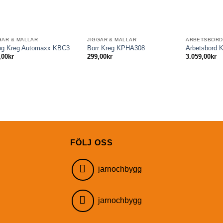
GAR & MALLAR
JIGGAR & MALLAR
ARBETSBORD
ng Kreg Automaxx KBC3
Borr Kreg KPHA308
Arbetsbord 
,00
kr
299,00
kr
3.059,00
kr
FÖLJ OSS
jarnochbygg
jarnochbygg