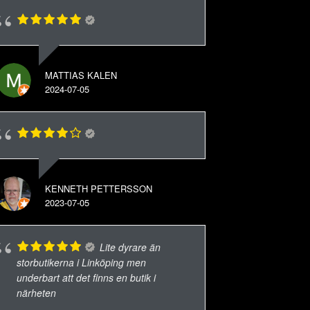
MATTIAS KALEN
2024-07-05
KENNETH PETTERSSON
2023-07-05
Lite dyrare än
storbutikerna i Linköping men
underbart att det finns en butik i
närheten