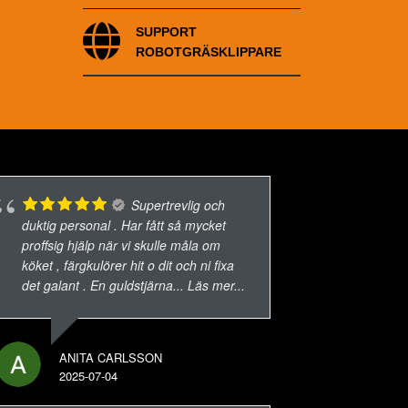
SUPPORT
ROBOTGRÄSKLIPPARE
Supertrevlig och
duktig personal . Har fått så mycket
proffsig hjälp när vi skulle måla om
köket , färgkulörer hit o dit och ni fixa
det galant . En guldstjärna
... Läs mer...
ANITA CARLSSON
2025-07-04