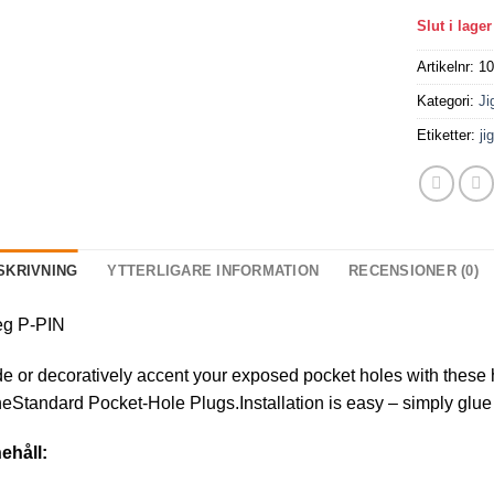
Slut i lager
Artikelnr:
1
Kategori:
Ji
Etiketter:
ji
SKRIVNING
YTTERLIGARE INFORMATION
RECENSIONER (0)
eg P-PIN
e or decoratively accent your exposed pocket holes with these h
eStandard Pocket-Hole Plugs.Installation is easy – simply glue i
ehåll: