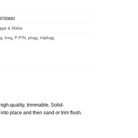
00700682
ggar & Mallar
gg
,
kreg
,
P-PIN
,
plugg
,
träplugg
igh-quality, trimmable, Solid-
nto place and then sand or trim flush.