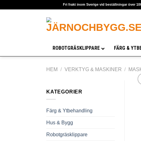
Skip
Fri frakt inom Sverige vid beställningar över 10
to
content
ROBOTGRÄSKLIPPARE
FÄRG & YTB
HEM
/
VERKTYG & MASKINER
/
MAS
KATEGORIER
Färg & Ytbehandling
Hus & Bygg
Robotgräsklippare