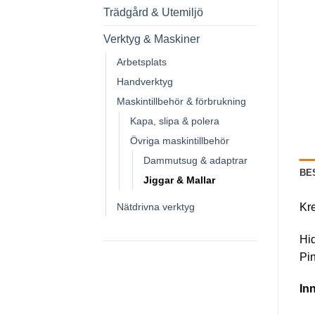
Trädgård & Utemiljö
Verktyg & Maskiner
Arbetsplats
Handverktyg
Maskintillbehör & förbrukning
Kapa, slipa & polera
Övriga maskintillbehör
Dammutsug & adaptrar
BE
Jiggar & Mallar
Kr
Nätdrivna verktyg
Hid
Pin
Inn