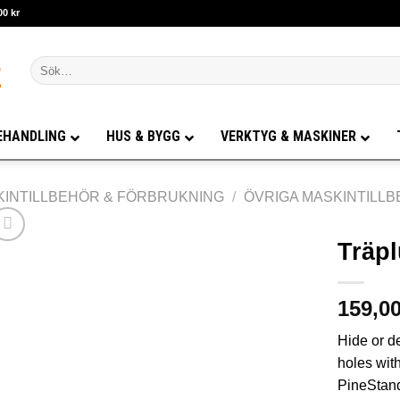
00 kr
Sök
efter:
EHANDLING
HUS & BYGG
VERKTYG & MASKINER
KINTILLBEHÖR & FÖRBRUKNING
/
ÖVRIGA MASKINTILL
Träp
159,0
Hide or d
holes with
PineStand