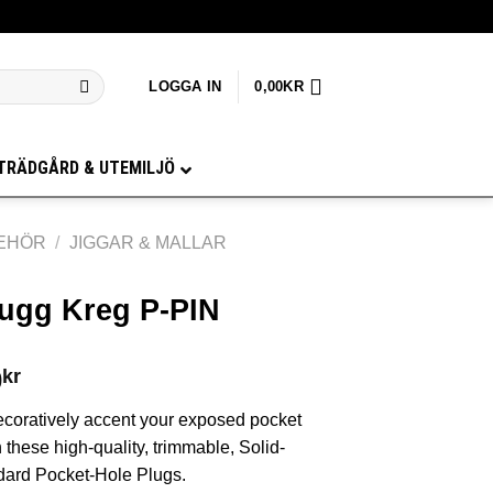
LOGGA IN
0,00
KR
TRÄDGÅRD & UTEMILJÖ
BEHÖR
/
JIGGAR & MALLAR
lugg Kreg P-PIN
0
kr
ecoratively accent your exposed pocket
 these high-quality, trimmable, Solid-
ard Pocket-Hole Plugs.