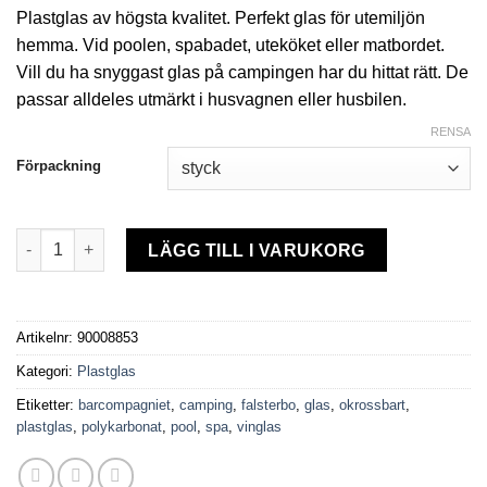
Plastglas av högsta kvalitet. Perfekt glas för utemiljön
hemma. Vid poolen, spabadet, uteköket eller matbordet.
Vill du ha snyggast glas på campingen har du hittat rätt. De
passar alldeles utmärkt i husvagnen eller husbilen.
RENSA
Förpackning
Plastglas Falsterbo Wine 32cl mängd
LÄGG TILL I VARUKORG
Artikelnr:
90008853
Kategori:
Plastglas
Etiketter:
barcompagniet
,
camping
,
falsterbo
,
glas
,
okrossbart
,
plastglas
,
polykarbonat
,
pool
,
spa
,
vinglas