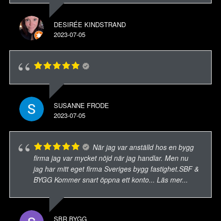
DESIRÉE KINDSTRAND
2023-07-05
SUSANNE FRODE
2023-07-05
När jag var anställd hos en bygg
firma jag var mycket nöjd när jag handlar. Men nu
jag har mitt eget firma Sveriges bygg fastighet.SBF &
BYGG Kommer snart öppna ett konto
... Läs mer...
SBR BYGG