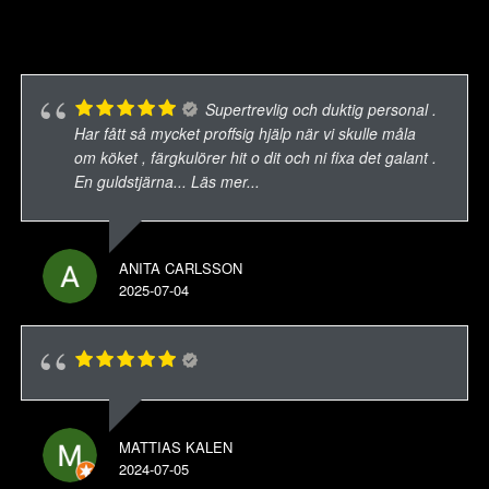
Supertrevlig och duktig personal .
Har fått så mycket proffsig hjälp när vi skulle måla
om köket , färgkulörer hit o dit och ni fixa det galant .
En guldstjärna
... Läs mer...
ANITA CARLSSON
2025-07-04
MATTIAS KALEN
2024-07-05