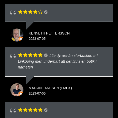
KENNETH PETTERSSON
2023-07-05
Lite dyrare än storbutikerna i
Linköping men underbart att det finns en butik i
närheten
MARIJN JANSSEN (EMCX)
2023-07-05