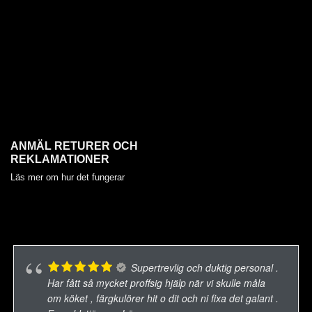
ANMÄL RETURER OCH
REKLAMATIONER
Läs mer om hur det fungerar
Supertrevlig och duktig personal .
Har fått så mycket proffsig hjälp när vi skulle måla
om köket , färgkulörer hit o dit och ni fixa det galant .