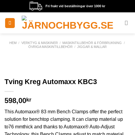
Skip
Fri frakt vid beställningar över 1000 kr
to
content
HEM
/
VERKTYG & MASKINER
/
MASKINTILLBEHÖR & FÖRBRUKNING
/
ÖVRIGA MASKINTILLBEHÖR
/
JIGGAR & MALLAR
Tving Kreg Automaxx KBC3
598,00
kr
This Automaxx® 83 mm Bench Clamps offer the perfect
solution for benchtop clamping. It can clamp material up
to76 mmthick and thanks to Automaxx® Auto-Adjust
Technology, this Bench Clamps adjust to match material