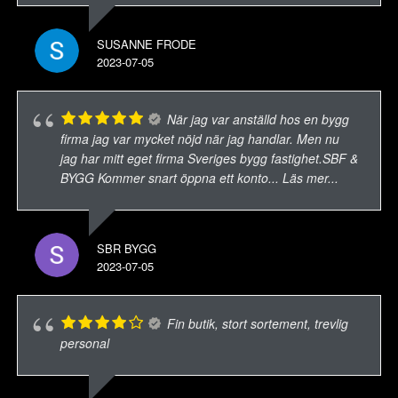
SUSANNE FRODE
2023-07-05
När jag var anställd hos en bygg
firma jag var mycket nöjd när jag handlar. Men nu
jag har mitt eget firma Sveriges bygg fastighet.SBF &
BYGG Kommer snart öppna ett konto
... Läs mer...
SBR BYGG
2023-07-05
Fin butik, stort sortement, trevlig
personal